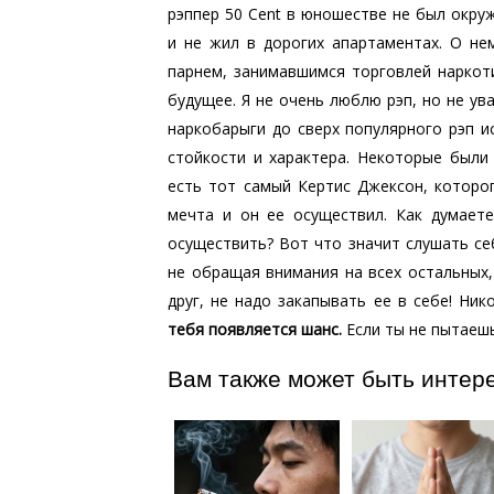
рэппер 50 Cent в юношестве не был окр
и не жил в дорогих апартаментах. О н
парнем, занимавшимся торговлей наркот
будущее. Я не очень люблю рэп, но не ува
наркобарыги до сверх популярного рэп и
стойкости и характера. Некоторые были
есть тот самый Кертис Джексон, которог
мечта и он ее осуществил. Как думаете
осуществить? Вот что значит слушать се
не обращая внимания на всех остальных, 
друг, не надо закапывать ее в себе! Ни
тебя появляется шанс.
Если ты не пытаешь
Вам также может быть интер