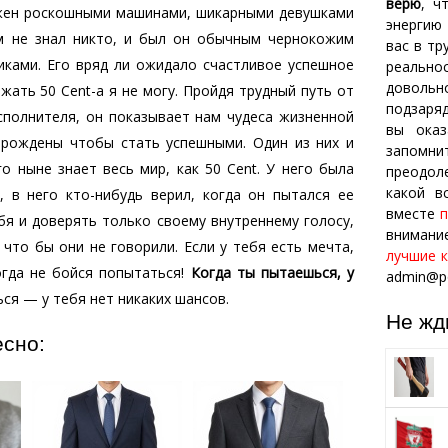
верю
, ч
ужен роскошными машинами, шикарными девушками
энергию
ем не знал никто, и был он обычным чернокожим
вас в т
иками. Его вряд ли ожидало счастливое успешное
реально
довол
жать 50 Cent-a я не могу. Пройдя трудный путь от
подзаряд
сполнителя, он показывает нам чудеса жизненной
вы оказ
 рождены чтобы стать успешными. Один из них и
запомн
о ныне знает весь мир, как 50 Cent. У него была
преодол
какой в
, в него кто-нибудь верил, когда он пытался ее
вместе
бя и доверять только своему внутреннему голосу,
внимани
что бы они не говорили. Если у тебя есть мечта,
лучшие к
когда не бойся попытаться!
Когда ты пытаешься, у
admin@po
ся — у тебя нет никаких шансов.
Не жд
есно: