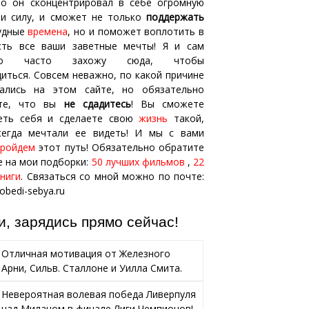
то он сконцентрировал в себе огромную
 и силу, и сможет не только
поддержать
рудные
времена
, но и поможет воплотить в
сть все ваши заветные мечты! Я и сам
ьно часто захожу сюда, чтобы
иться. Совсем неважно, по какой причине
ались на этом сайте, но обязательно
ите, что вы
не сдадитесь
! Вы сможете
еть себя и сделаете свою
жизнь
такой,
сегда мечтали ее видеть! И мы с вами
пройдем
этот путь! Обязательно обратите
е на мои подборки:
50 лучших фильмов
,
22
ниги
. Связаться со мной можно по почте:
bedi-sebya.ru
и, зарядись прямо сейчас!
Отличная мотивация от Железного
Арни, Сильв. Сталлоне и Уилла Смита.
Невероятная волевая победа Ливерпуля
над Миланом в финале Лиги Чемпионов!