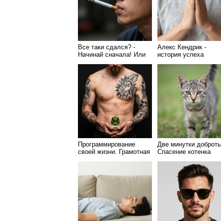
Все таки сдался? -
Алекс Кендрик -
Начинай сначала! Или
история успеха
как бросить курить
после срыва
Программирование
Две минутки доброты
своей жизни. Грамотная
Спасение котенка
работа с плохими
мыслями