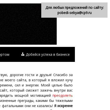
Для любых предложений по сайту:
pobedi-sebya@cp9.ru
ортом
Добейся успеха в бизнесе
вую, дорогие гости и друзья! Спасибо за
ие моего сайта, в который я вложил кучу
времени, сил и энергии. Моей целью было
 сайт, который сможет зажечь внутри вас
зарядить мощной мотивацией
преодолеть
изненные преграды, какими бы тяжелыми
е фатальными они не казались!
Я искренне