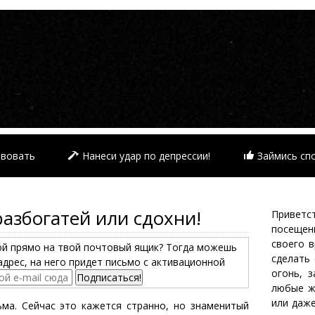
твовать
Нанеси удар по депрессии!
Займись сп
— разбогатей или сдохни!
Приветст
посещен
своего 
ой прямо на твой почтовый ящик? Тогда можешь
сделать
адрес, на него придет письмо с активационной
огонь, 
любые ж
или даж
ма. Сейчас это кажется странно, но знаменитый