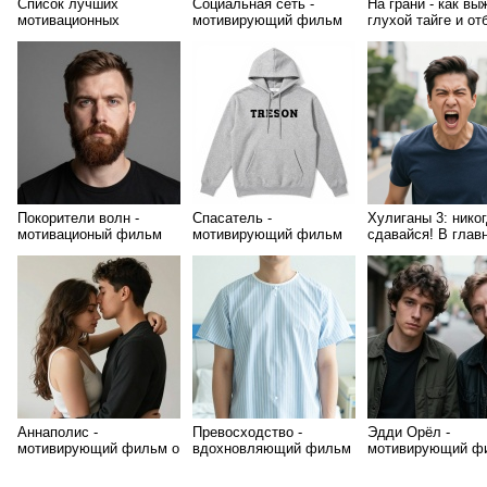
Список лучших
Социальная сеть -
На грани - как вы
мотивационных
мотивирующий фильм
глухой тайге и от
фильмов. Топ 50
от кровожадного
медведя
Покорители волн -
Спасатель -
Хулиганы 3: никог
мотивационый фильм
мотивирующий фильм
сдавайся! В глав
роли Скотт Эдкин
Аннаполис -
Превосходство -
Эдди Орёл -
мотивирующий фильм о
вдохновляющий фильм
мотивирующий ф
стремлении к своей
цели