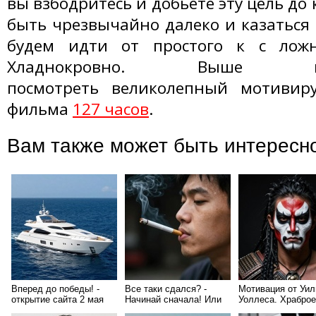
вы взбодритесь и добьете эту цель до 
быть чрезвычайно далеко и казаться
будем идти от простого к с ложн
Хладнокровно. Выше
посмотреть великолепный мотиви
фильма
127 часов
.
Вам также может быть интересн
Вперед до победы! -
Все таки сдался? -
Мотивация от Уи
открытие сайта 2 мая
Начинай сначала! Или
Уоллеса. Храброе
2011 года!
как бросить курить
сердце