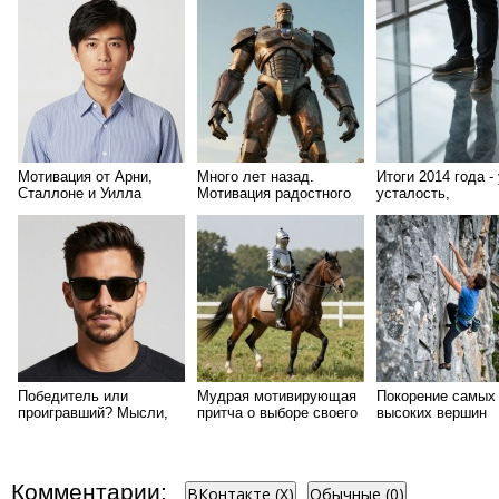
после срыва
Мотивация от Арни,
Много лет назад.
Итоги 2014 года -
Сталлоне и Уилла
Мотивация радостного
усталость,
Смита
ожидания
опустошенность и
неопределенност
Победитель или
Мудрая мотивирующая
Покорение самых
проигравший? Мысли,
притча о выборе своего
высоких вершин
решение, скорость,
пути
начинается всего
риск, изменения...
одного шага!
Комментарии:
ВКонтакте (
X
)
Обычные (0)