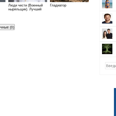
Люди чести (Военный
Гладиатор
ныряльщик). Лучший
о
момент - Не сдаваться!
чные (0)