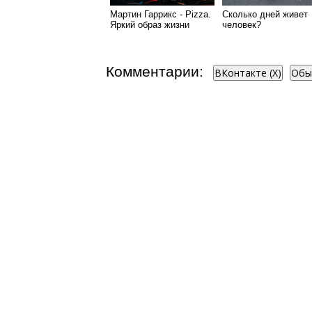
Мартин Гаррикс - Pizza.
Сколько дней живет
Яркий образ жизни
человек?
популярного известного
Мотивирующее виде
человека
Комментарии:
ВКонтакте (
X
)
Обы