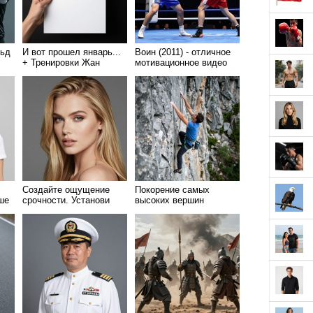
льд
И вот прошел январь...
Воин (2011) - отличное
+ Тренировки Жан
мотивационное видео
Клода Ван Дамма
посвященное фильму
Создайте ощущение
Покорение самых
ше
срочности. Установи
высоких вершин
себе скорый дедлайн
начинается всего с
одного шага!