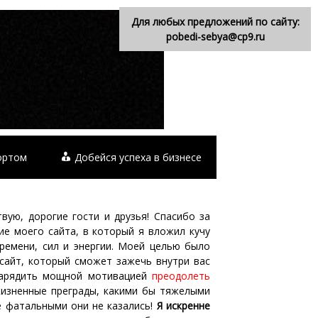
Для любых предложений по сайту:
pobedi-sebya@cp9.ru
ортом
Добейся успеха в бизнесе
вую, дорогие гости и друзья! Спасибо за
ие моего сайта, в который я вложил кучу
времени, сил и энергии. Моей целью было
 сайт, который сможет зажечь внутри вас
зарядить мощной мотивацией
преодолеть
изненные преграды, какими бы тяжелыми
е фатальными они не казались!
Я искренне