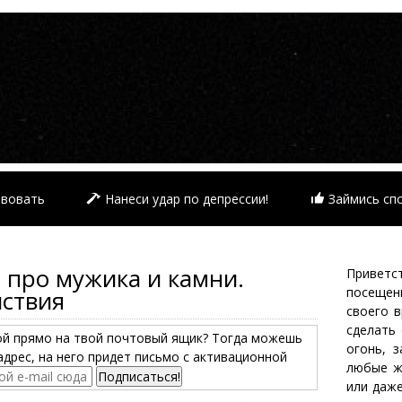
твовать
Нанеси удар по депрессии!
Займись сп
про мужика и камни.
Приветст
посещен
йствия
своего 
сделать
ой прямо на твой почтовый ящик? Тогда можешь
огонь, 
адрес, на него придет письмо с активационной
любые ж
или даж