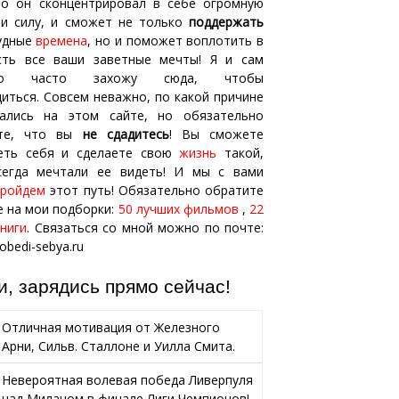
то он сконцентрировал в себе огромную
 и силу, и сможет не только
поддержать
рудные
времена
, но и поможет воплотить в
сть все ваши заветные мечты! Я и сам
ьно часто захожу сюда, чтобы
иться. Совсем неважно, по какой причине
ались на этом сайте, но обязательно
ите, что вы
не сдадитесь
! Вы сможете
еть себя и сделаете свою
жизнь
такой,
сегда мечтали ее видеть! И мы с вами
пройдем
этот путь! Обязательно обратите
е на мои подборки:
50 лучших фильмов
,
22
ниги
. Связаться со мной можно по почте:
bedi-sebya.ru
и, зарядись прямо сейчас!
Отличная мотивация от Железного
Арни, Сильв. Сталлоне и Уилла Смита.
Невероятная волевая победа Ливерпуля
над Миланом в финале Лиги Чемпионов!