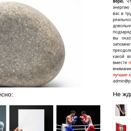
верю
, ч
энергию
вас в т
реально
довол
подзаряд
вы оказ
запомн
преодол
какой в
вместе
внимани
лучшие к
admin@po
Не жд
есно: