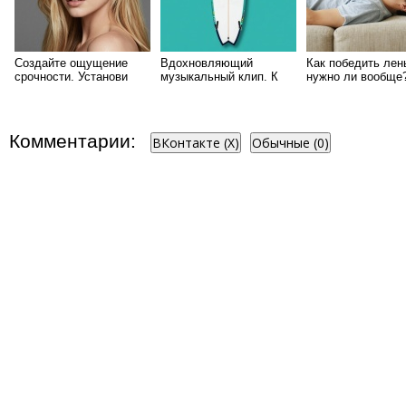
Создайте ощущение
Вдохновляющий
Как победить лен
срочности. Установи
музыкальный клип. К
нужно ли вообще
себе скорый дедлайн
цели через любые
всегда
препятствия
Комментарии:
ВКонтакте (
X
)
Обычные (0)