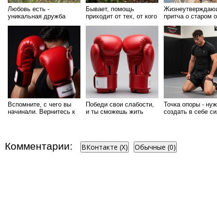
Любовь есть -
Бывает, помощь
Жизнеутверждаю
уникальная дружба
приходит от тех, от кого
притча о старом 
человека и льва
ее не ждешь
Вспомните, с чего вы
Победи свои слабости,
Точка опоры - ну
начинали. Вернитесь к
и ты сможешь жить
создать в себе си
истокам
дальше
нуля
Комментарии:
ВКонтакте (
X
)
Обычные (0)