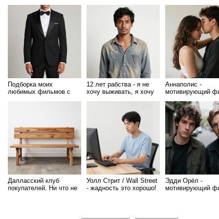
фильмов. Топ 50
фильмов
роли Скотт Эдкин
Подборка моих
12 лет рабства - я не
Аннаполис -
любимых фильмов с
хочу выживать, я хочу
мотивирующий ф
Джейсоном Стетхэмом
жить!
стремлении к сво
цели
Далласский клуб
Уолл Стрит / Wall Street
Эдди Орёл -
покупателей. Ни что не
- жадность это хорошо!
мотивирующий ф
убьет Рона Вудрофа за
30 дней!