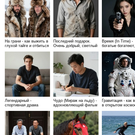
На грани - как выжить в
Последний подарок.
Время (In Time) -
глухой тайге и отбиться
Очень добрый, светлый
богатые богатеют,
от кровожадного
и вдохновляющий
бедные беднеют. 
медведя
фильм
будет всегда
Легендарный -
Чудо (Мираж на льду) -
Гравитация - как 
спортивная драма
вдохновляющий фильм
в открытом космо