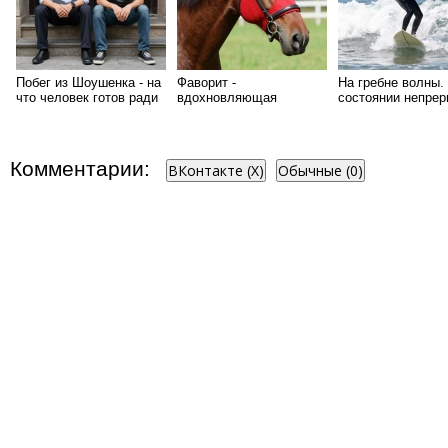
Побег из Шоушенка - на
Фаворит -
На гребне волны.
что человек готов ради
вдохновляющая
состоянии непре
свободы?
история про сильных
погони за мечтой
духом людей
Комментарии:
ВКонтакте (
X
)
Обычные (0)