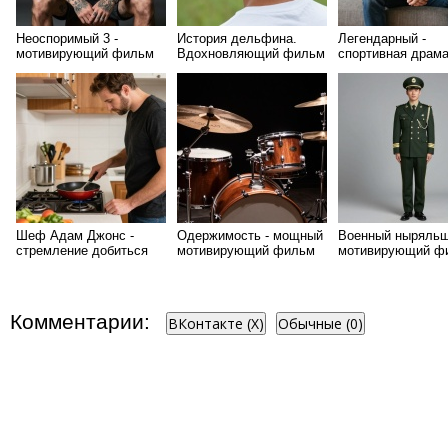
Неоспоримый 3 -
История дельфина.
Легендарный -
мотивирующий фильм
Вдохновляющий фильм
спортивная драм
про раненного
дельфина
Шеф Адам Джонс -
Одержимость - мощный
Военный ныряльщ
стремление добиться
мотивирующий фильм
мотивирующий ф
совершенства
Комментарии:
ВКонтакте (
X
)
Обычные (0)