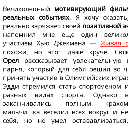
Великолепный
мотивирующий филь
реальных событиях
. Я хочу сказат
реально заряжает своей
позитивной э
напомнил мне еще один велико
участием Хью Джекмена —
Живая с
похожи, но этот даже круче. С
Орел
рассказывает увлекательную 
парня, который для себя решил во ч
принять участие в Олимпийских играх
Эдди стремился стать спортсменом 
разных видах спорта. Однако 
заканчивались полным крахо
мальчишка веселил всех вокруг и н
себя, но не умел остававливаться